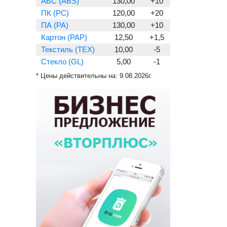
АБС (ABS)
130,00
+10
ПК (PC)
120,00
+20
ПА (PA)
130,00
+10
Картон (PAP)
12,50
+1,5
Текстиль (TEX)
10,00
-5
Стекло (GL)
5,00
-1
* Цены действительны на:
9.08.2026г.