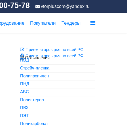
00-75-78
vtorpluscom@yandex.ru
орудование
Покупатели
Тендеры
Прием вторсырья по всей РФ
Прием вторсырья по всей РФ
Объявления
ПВД
Стрейч-пленка
Полипропилен
ПНД
АБС
Полистерол
ПВХ
ПЭТ
Поликарбонат